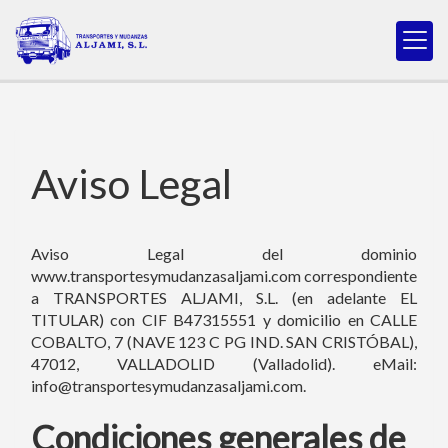
Aviso Legal
Aviso Legal del dominio
www.transportesymudanzasaljami.com
correspondiente
a
TRANSPORTES ALJAMI, S.L.
(en adelante EL
TITULAR) con
CIF
B47315551
y domicilio en
CALLE
COBALTO, 7 (NAVE 123 C PG IND. SAN CRISTÓBAL)
,
47012
,
VALLADOLID
(
Valladolid
). eMail:
info@transportesymudanzasaljami.com
.
Condiciones generales de